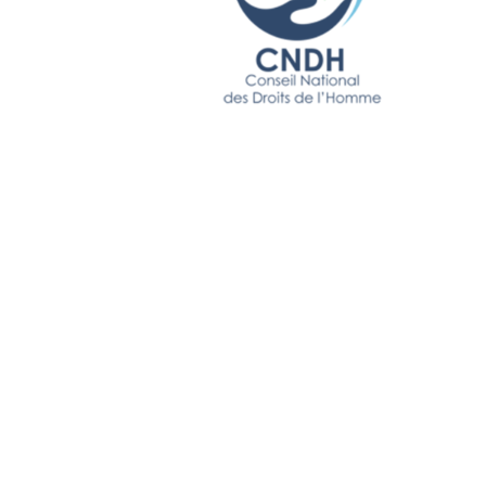
Prêt à struc
systèmes ?