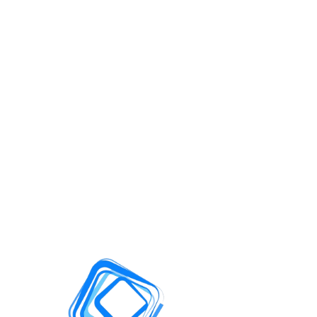
sauvegardes et environnements
• Accompagnement sécurité sur les
systèmes critiques
DÉCOUVRIR